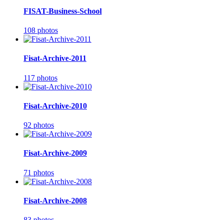
FISAT-Business-School
108 photos
Fisat-Archive-2011
117 photos
Fisat-Archive-2010
92 photos
Fisat-Archive-2009
71 photos
Fisat-Archive-2008
83 photos