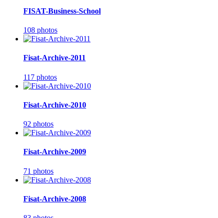
FISAT-Business-School
108 photos
Fisat-Archive-2011
117 photos
Fisat-Archive-2010
92 photos
Fisat-Archive-2009
71 photos
Fisat-Archive-2008
83 photos