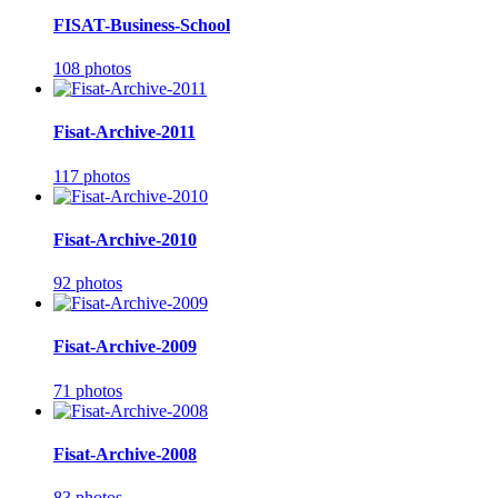
FISAT-Business-School
108 photos
Fisat-Archive-2011
117 photos
Fisat-Archive-2010
92 photos
Fisat-Archive-2009
71 photos
Fisat-Archive-2008
83 photos